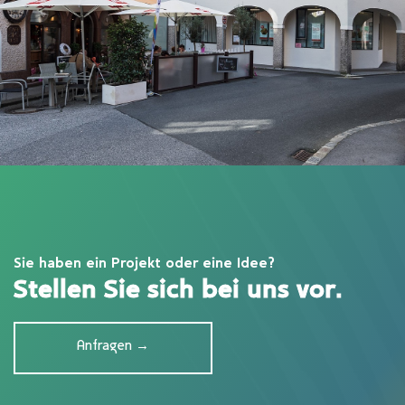
S
i
e
h
a
b
e
n
e
i
n
P
r
o
j
e
k
t
o
d
e
r
e
i
n
e
I
d
e
e
?
S
t
e
l
l
e
n
S
i
e
s
i
c
h
b
e
i
u
n
s
v
o
r
.
Anfragen →