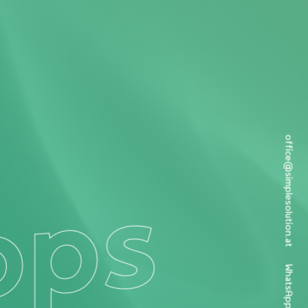
office@simplesolution.at
ops
WhatsApp